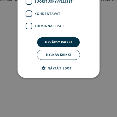
SUORITUSKYVYLLISET
more information)
.
KOHDENTAVAT
TOIMINNALLISET
HYVÄKSY KAIKKI
HYLKÄÄ KAIKKI
NÄYTÄ TIEDOT
Ehdottomasti välttämättömät
Suorituskyvylliset
Kohdentavat
Toiminnalliset
Ehdottomasti välttämättömät evästeet
mahdollistavat verkkosivuston perustoiminnot,