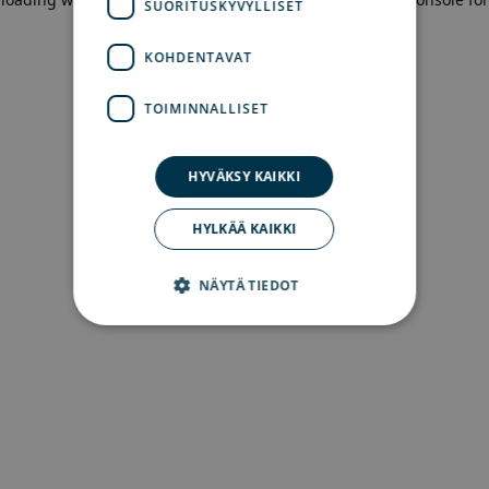
SUORITUSKYVYLLISET
more information)
.
KOHDENTAVAT
TOIMINNALLISET
HYVÄKSY KAIKKI
HYLKÄÄ KAIKKI
NÄYTÄ TIEDOT
Ehdottomasti välttämättömät
Suorituskyvylliset
Kohdentavat
Toiminnalliset
Ehdottomasti välttämättömät evästeet
mahdollistavat verkkosivuston perustoiminnot,