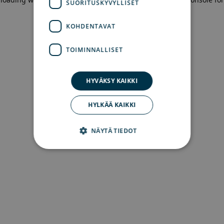
SUORITUSKYVYLLISET
more information)
.
KOHDENTAVAT
TOIMINNALLISET
HYVÄKSY KAIKKI
HYLKÄÄ KAIKKI
NÄYTÄ TIEDOT
Ehdottomasti välttämättömät
Suorituskyvylliset
Kohdentavat
Toiminnalliset
Ehdottomasti välttämättömät evästeet
mahdollistavat verkkosivuston perustoiminnot,