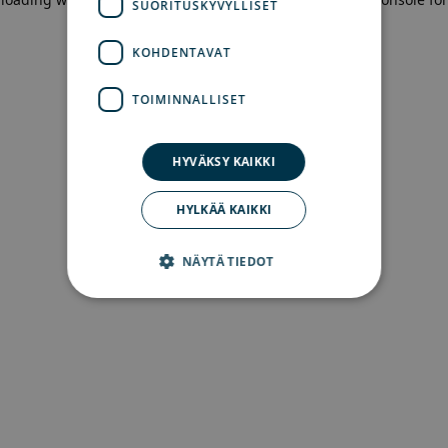
SUORITUSKYVYLLISET
more information)
.
KOHDENTAVAT
TOIMINNALLISET
HYVÄKSY KAIKKI
HYLKÄÄ KAIKKI
NÄYTÄ TIEDOT
Ehdottomasti välttämättömät
Suorituskyvylliset
Kohdentavat
Toiminnalliset
Ehdottomasti välttämättömät evästeet
mahdollistavat verkkosivuston perustoiminnot,