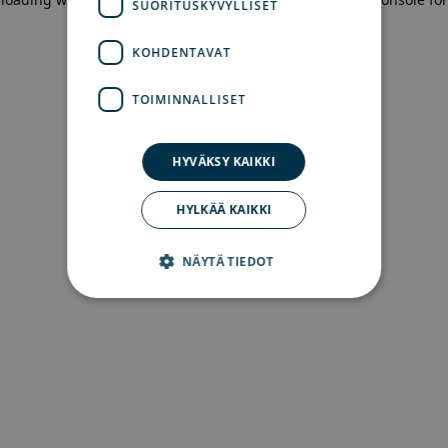
SUORITUSKYVYLLISET
more information)
.
KOHDENTAVAT
TOIMINNALLISET
HYVÄKSY KAIKKI
HYLKÄÄ KAIKKI
NÄYTÄ TIEDOT
Ehdottomasti välttämättömät
Suorituskyvylliset
Kohdentavat
Toiminnalliset
Ehdottomasti välttämättömät evästeet
mahdollistavat verkkosivuston perustoiminnot,